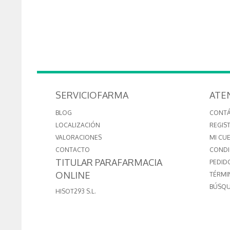
SERVICIOFARMA
ATE
BLOG
CONT
LOCALIZACIÓN
REGIS
VALORACIONES
MI CU
CONTACTO
CONDI
TITULAR PARAFARMACIA
PEDID
ONLINE
TÉRMI
BÚSQU
HISOT293 S.L.