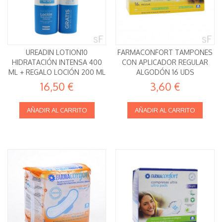
UREADIN LOTION10
FARMACONFORT TAMPONES
HIDRATACIÓN INTENSA 400
CON APLICADOR REGULAR
ML + REGALO LOCIÓN 200 ML
ALGODÓN 16 UDS
ISDIN
16,50 €
3,60 €
AÑADIR AL CARRITO
AÑADIR AL CARRITO