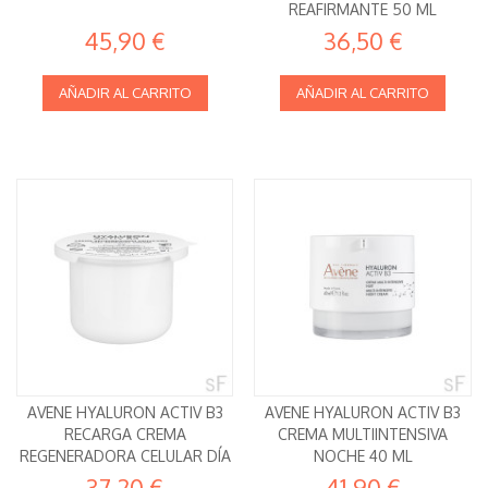
REAFIRMANTE 50 ML
45,90 €
36,50 €
AÑADIR AL CARRITO
AÑADIR AL CARRITO
AVENE HYALURON ACTIV B3
AVENE HYALURON ACTIV B3
RECARGA CREMA
CREMA MULTIINTENSIVA
REGENERADORA CELULAR DÍA
NOCHE 40 ML
50 ML
37,20 €
41,90 €