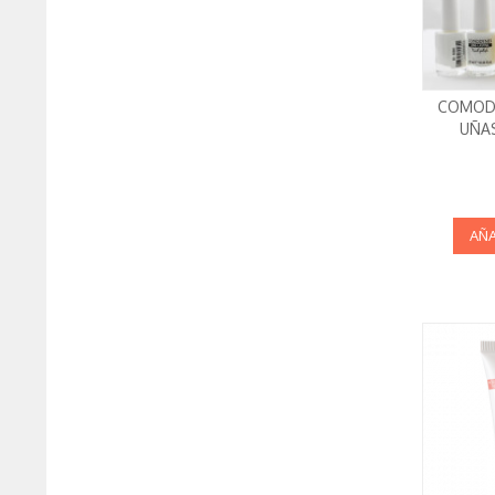
COMODY
UÑA
AÑA