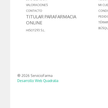
VALORACIONES
MI CU
CONTACTO
CONDI
TITULAR PARAFARMACIA
PEDID
ONLINE
TÉRMI
BÚSQU
HISOT293 S.L.
® 2026 ServicioFarma
Desarrollo Web Quadralia