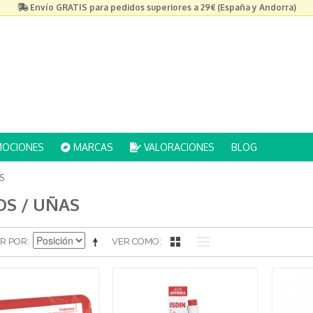
Envío GRATIS para pedidos superiores a 29€ (España y Andorra)
OCIONES
MARCAS
VALORACIONES
BLOG
S
S / UÑAS
R POR
VER COMO