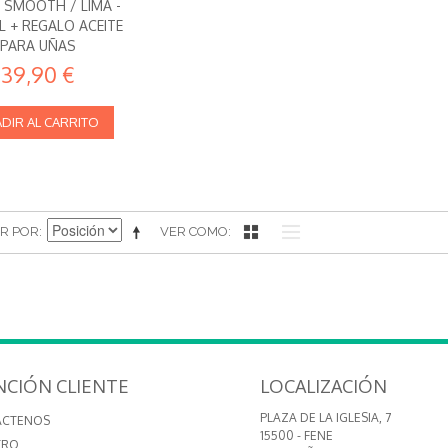
 SMOOTH / LIMA -
 + REGALO ACEITE
PARA UÑAS
39,90 €
DIR AL CARRITO
R POR
VER COMO
NCIÓN CLIENTE
LOCALIZACIÓN
PLAZA DE LA IGLESIA, 7
ÁCTENOS
15500 - FENE
TRO