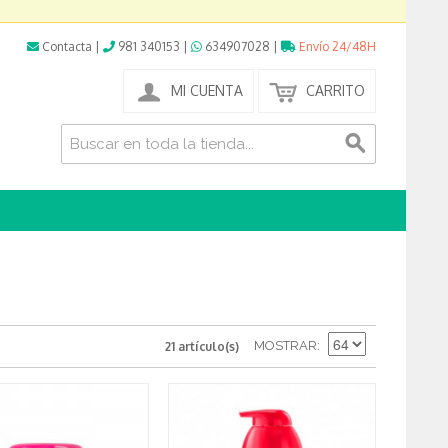
Contacta
|
981 340153
|
634907028
|
Envío 24/48H
MI CUENTA
CARRITO
MOSTRAR
21 artículo(s)