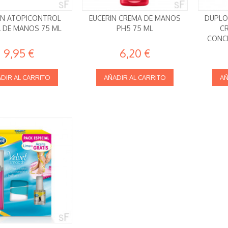
IN ATOPICONTROL
EUCERIN CREMA DE MANOS
DUPLO
 DE MANOS 75 ML
PH5 75 ML
C
CONCE
9,95 €
6,20 €
DIR AL CARRITO
AÑADIR AL CARRITO
AÑ