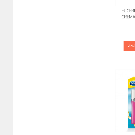
EUCER
CREMA
AÑA