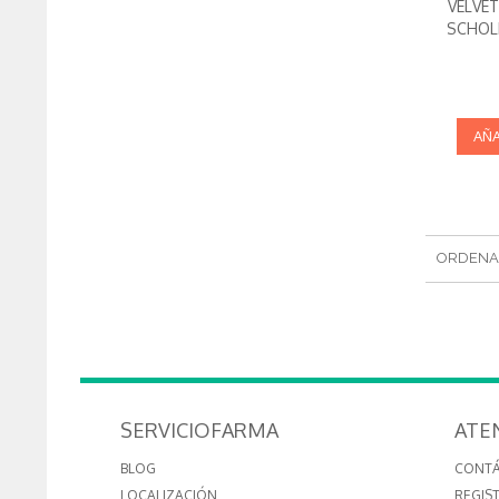
VELVET
SCHOLL
AÑA
ORDENA
SERVICIOFARMA
ATE
BLOG
CONT
LOCALIZACIÓN
REGIS