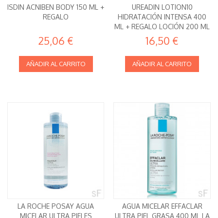
ISDIN ACNIBEN BODY 150 ML +
UREADIN LOTION10
REGALO
HIDRATACIÓN INTENSA 400
ML + REGALO LOCIÓN 200 ML
ISDIN
25,06 €
16,50 €
AÑADIR AL CARRITO
AÑADIR AL CARRITO
LA ROCHE POSAY AGUA
AGUA MICELAR EFFACLAR
MICELAR ULTRA PIELES
ULTRA PIEL GRASA 400 ML LA