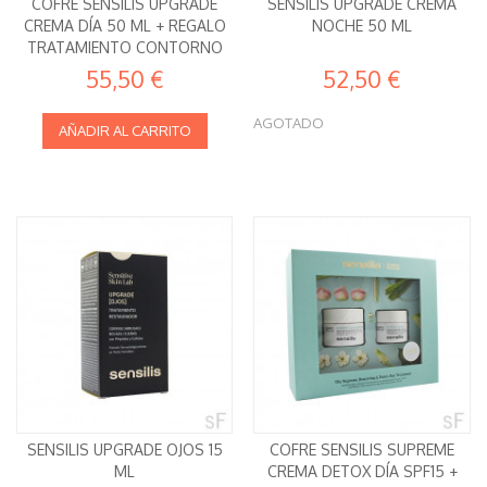
COFRE SENSILIS UPGRADE
SENSILIS UPGRADE CREMA
CREMA DÍA 50 ML + REGALO
NOCHE 50 ML
TRATAMIENTO CONTORNO
DE OJOS
55,50 €
52,50 €
AGOTADO
AÑADIR AL CARRITO
SENSILIS UPGRADE OJOS 15
COFRE SENSILIS SUPREME
ML
CREMA DETOX DÍA SPF15 +