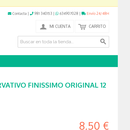
Contacta
|
981 340153
|
634907028
|
Envío 24/48H
MI CUENTA
CARRITO
ATIVO FINISSIMO ORIGINAL 12
8,50 €