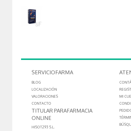
SERVICIOFARMA
ATE
BLOG
CONT
LOCALIZACIÓN
REGIS
VALORACIONES
MI CU
CONTACTO
CONDI
TITULAR PARAFARMACIA
PEDID
ONLINE
TÉRMI
BÚSQU
HISOT293 S.L.