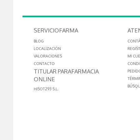
SERVICIOFARMA
ATE
BLOG
CONT
LOCALIZACIÓN
REGIS
VALORACIONES
MI CU
CONTACTO
CONDI
TITULAR PARAFARMACIA
PEDID
ONLINE
TÉRMI
BÚSQU
HISOT293 S.L.