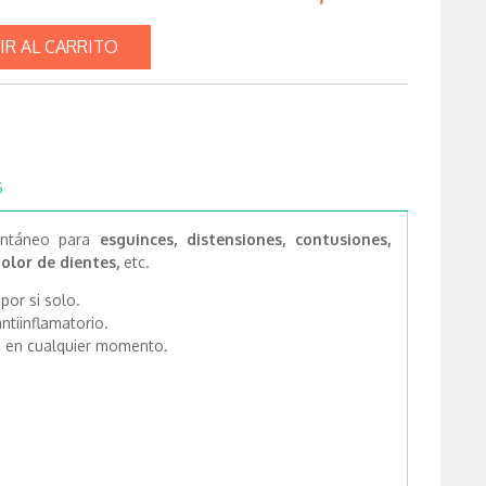
IR AL CARRITO
S
tantáneo para
esguinces, distensiones, contusiones,
lor de dientes,
etc.
por si solo.
antiinflamatorio.
o en cualquier momento.