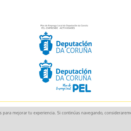
Aún no existen valoraciones para este producto.
os para mejorar tu experiencia. Si continúas navegando, considerare