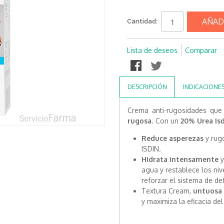
AÑAD
Cantidad:
Lista de deseos
Comparar
DESCRIPCIÓN
INDICACIONE
Crema anti-rugosidades que 
rugosa
. Con un
20% Urea Isd
Reduce asperezas
y rugo
ISDIN.
Hidrata intensamente
y
agua y restablece los niv
reforzar el sistema de d
Textura Cream,
untuosa 
y maximiza la eficacia de