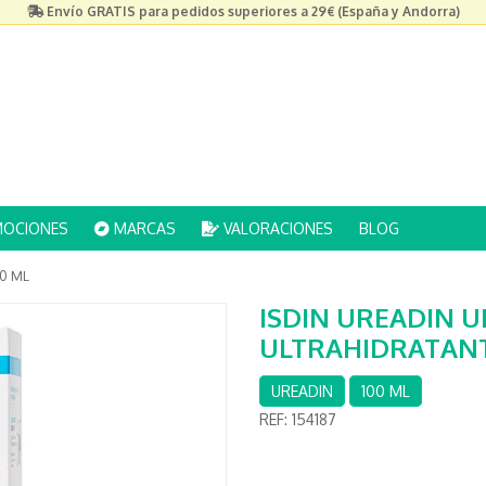
Envío GRATIS para pedidos superiores a 29€ (España y Andorra)
OCIONES
MARCAS
VALORACIONES
BLOG
0 ML
ISDIN UREADIN U
ULTRAHIDRATANT
UREADIN
100 ML
REF:
154187