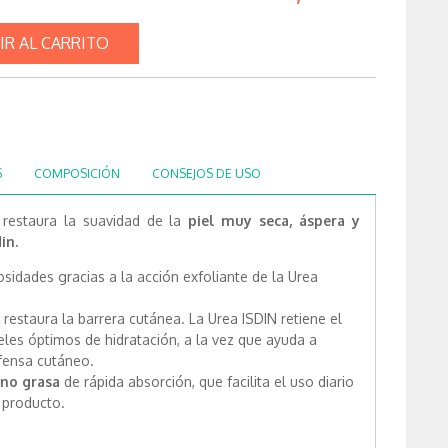
IR AL CARRITO
S
COMPOSICIÓN
CONSEJOS DE USO
restaura la suavidad de la
piel muy seca, áspera y
in.
sidades gracias a la acción exfoliante de la Urea
 restaura la barrera cutánea. La Urea ISDIN retiene el
eles óptimos de hidratación, a la vez que ayuda a
efensa cutáneo.
no grasa
de rápida absorción, que facilita el uso diario
l producto.