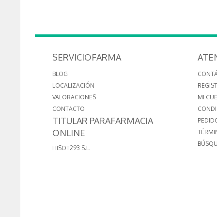
SERVICIOFARMA
ATE
BLOG
CONT
LOCALIZACIÓN
REGIS
VALORACIONES
MI CU
CONTACTO
CONDI
TITULAR PARAFARMACIA
PEDID
ONLINE
TÉRMI
BÚSQU
HISOT293 S.L.