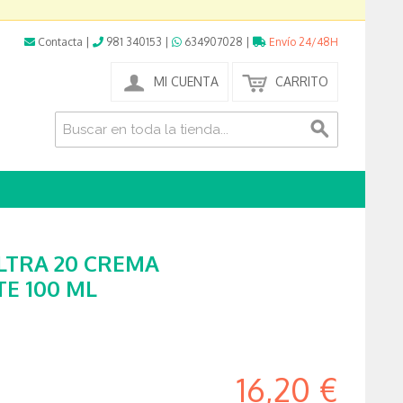
Contacta
|
981 340153
|
634907028
|
Envío 24/48H
MI CUENTA
CARRITO
LTRA 20 CREMA
E 100 ML
16,20 €