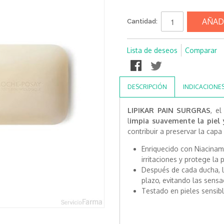
AÑAD
Cantidad:
Lista de deseos
Comparar
DESCRIPCIÓN
INDICACIONE
LIPIKAR PAIN SURGRAS
, el
l
impia suavemente la piel y
contribuir a preservar la capa 
Enriquecido con Niacinami
irritaciones y protege la
Después de cada ducha, la
plazo, evitando las sensa
Testado en pieles sensib