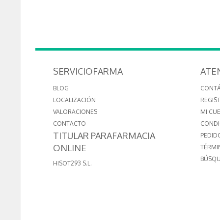
SERVICIOFARMA
ATE
BLOG
CONT
LOCALIZACIÓN
REGIS
VALORACIONES
MI CU
CONTACTO
CONDI
TITULAR PARAFARMACIA
PEDID
ONLINE
TÉRMI
BÚSQU
HISOT293 S.L.