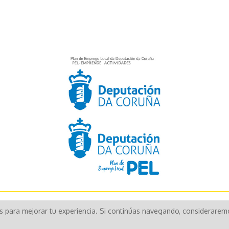
Aún no existen valoraciones para este producto.
os para mejorar tu experiencia. Si continúas navegando, considerare