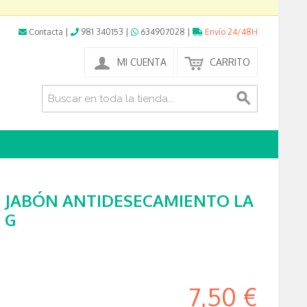
Contacta
|
981 340153
|
634907028
|
Envío 24/48H
MI CUENTA
CARRITO
S JABÓN ANTIDESECAMIENTO LA
 G
7,50 €