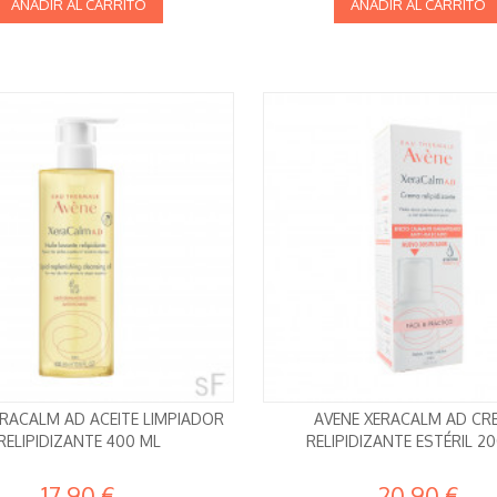
AÑADIR AL CARRITO
AÑADIR AL CARRITO
ERACALM AD ACEITE LIMPIADOR
AVENE XERACALM AD CR
RELIPIDIZANTE 400 ML
RELIPIDIZANTE ESTÉRIL 2
17,90 €
20,90 €