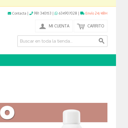
Contacta
|
981 340153
|
634907028
|
Envío 24/48H
MI CUENTA
CARRITO