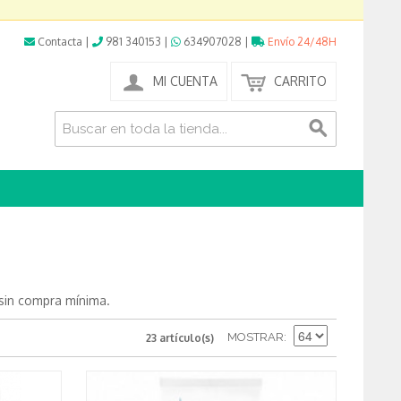
Contacta
|
981 340153
|
634907028
|
Envío 24/48H
MI CUENTA
CARRITO
 sin compra mínima.
MOSTRAR
23 artículo(s)