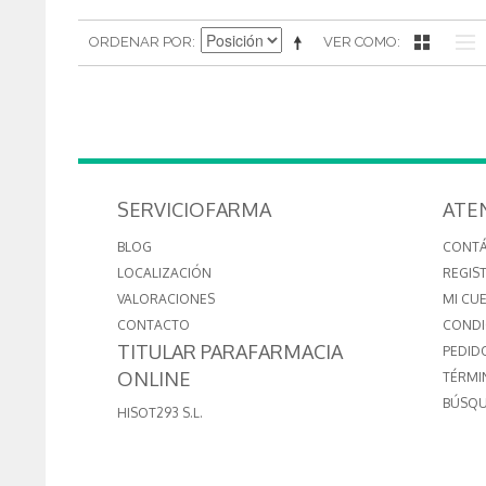
ORDENAR POR
VER COMO
SERVICIOFARMA
ATE
BLOG
CONT
LOCALIZACIÓN
REGIS
VALORACIONES
MI CU
CONTACTO
CONDI
TITULAR PARAFARMACIA
PEDID
ONLINE
TÉRMI
BÚSQU
HISOT293 S.L.