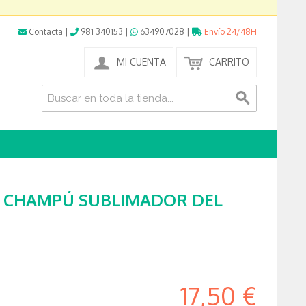
Contacta
|
981 340153
|
634907028
|
Envío 24/48H
MI CUENTA
CARRITO
 CHAMPÚ SUBLIMADOR DEL
17,50 €