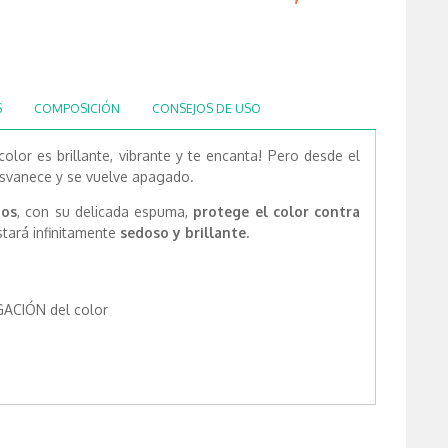
S
COMPOSICIÓN
CONSEJOS DE USO
color es brillante, vibrante y te encanta! Pero desde el
esvanece y se vuelve apagado.
tos
, con su delicada espuma,
protege el color contra
stará infinitamente
sedoso y brillante.
CIÓN del color