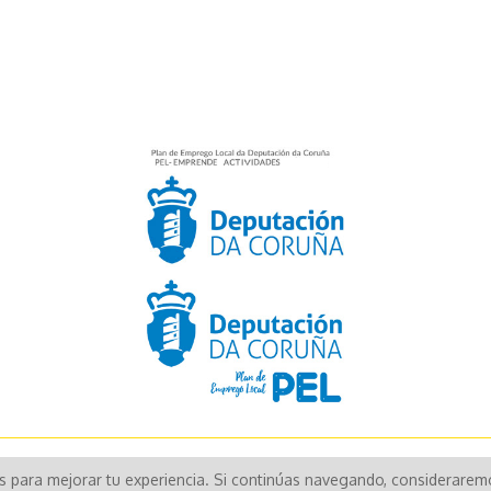
Aún no existen valoraciones para este producto.
os para mejorar tu experiencia. Si continúas navegando, considerare