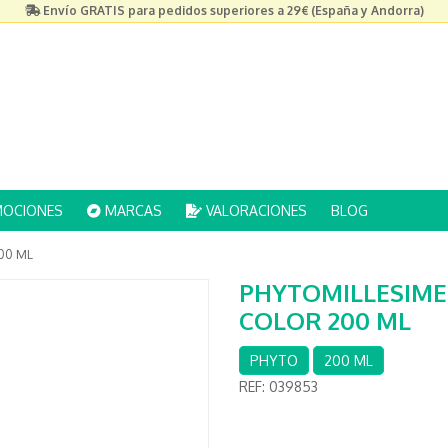
Envío GRATIS para pedidos superiores a 29€ (España y Andorra)
OCIONES
MARCAS
VALORACIONES
BLOG
00 ML
PHYTOMILLESIME
COLOR 200 ML
PHYTO
200 ML
REF:
039853