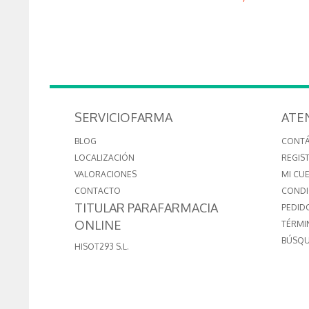
SERVICIOFARMA
ATE
BLOG
CONT
LOCALIZACIÓN
REGIS
VALORACIONES
MI CU
CONTACTO
CONDI
TITULAR PARAFARMACIA
PEDID
ONLINE
TÉRMI
BÚSQU
HISOT293 S.L.