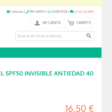
Contacta
|
981 340153
|
634907028
|
Envío 24/48H
MI CUENTA
CARRITO
L SPF50 INVISIBLE ANTIEDAD 40
16,50 €