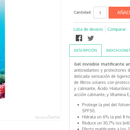
AÑAD
Cantidad:
Lista de deseos
Comparar
DESCRIPCIÓN
INDICACIONE
Gel invisible matificante a
antioxidantes y protectores 
delicada sensación de ligere
de filtros solares con protec
y calmante, Ácido Hialurónic
acción calmante, y Vitamina E,
Protege la piel del fotoe
SPF50.
Hidrata un 6% la piel 8 h
Reduce un 30,7% los bril
Efecto matificante a los 