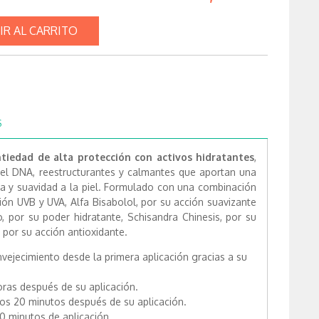
IR AL CARRITO
S
ntiedad de alta protección con activos hidratantes
,
del DNA, reestructurantes y calmantes que aportan una
za y suavidad a la piel. Formulado con una combinación
ción UVB y UVA, Alfa Bisabolol, por su acción suavizante
o, por su poder hidratante, Schisandra Chinesis, por su
 por su acción antioxidante.
nvejecimiento desde la primera aplicación gracias a su
oras después de su aplicación.
los 20 minutos después de su aplicación.
20 minutos de aplicación.