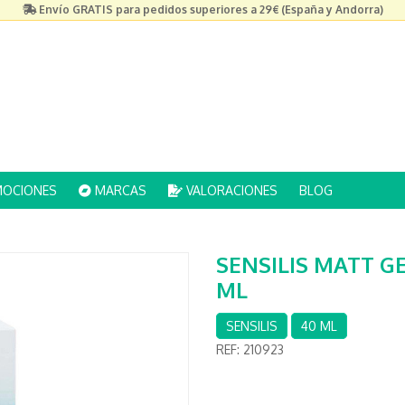
Envío GRATIS para pedidos superiores a 29€ (España y Andorra)
OCIONES
MARCAS
VALORACIONES
BLOG
SENSILIS MATT GE
ML
SENSILIS
40 ML
REF:
210923