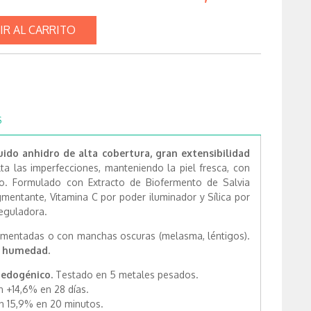
IR AL CARRITO
S
uido anhidro de alta cobertura, gran extensibilidad
a las imperfecciones, manteniendo la piel fresca, con
o.
Formulado con Extracto de Biofermento de Salvia
gmentante, Vitamina C por poder iluminador y Sílica por
reguladora.
igmentadas o con manchas oscuras (melasma, léntigos).
la humedad.
medogénico.
Testado en 5 metales pesados.
n +14,6% en 28 días.
n 15,9% en 20 minutos.