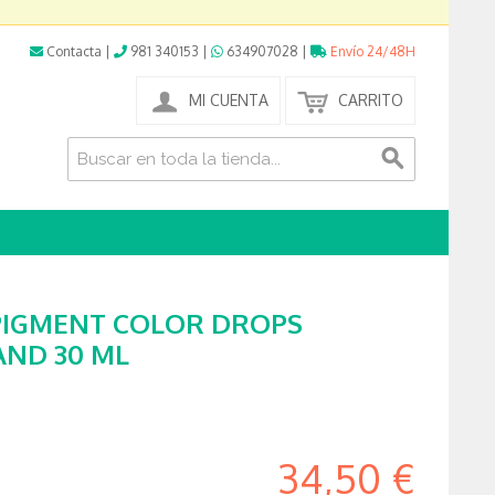
Contacta
|
981 340153
|
634907028
|
Envío 24/48H
MI CUENTA
CARRITO
-PIGMENT COLOR DROPS
AND 30 ML
34,50 €