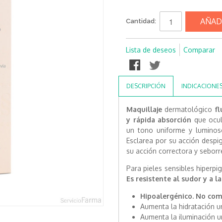
AÑAD
Cantidad:
Lista de deseos
Comparar
DESCRIPCIÓN
INDICACIONE
Maquillaje
dermatológico
fl
y rápida absorción
que ocult
un tono uniforme y luminos
Esclarea por su acción despi
su acción correctora y sebor
Para pieles sensibles hiperp
Es resistente al sudor y a 
Hipoalergénico. No co
Aumenta la hidratación u
Aumenta la iluminación u