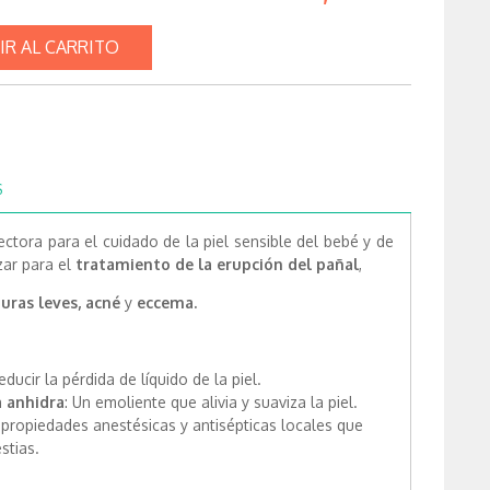
IR AL CARRITO
S
tora para el cuidado de la piel sensible del bebé y de
zar para el
tratamiento de la erupción del pañal
,
uras leves, acné
y
eccema.
educir la pérdida de líquido de la piel.
a anhidra
: Un emoliente que alivia y suaviza la piel.
 propiedades anestésicas y antisépticas locales que
stias.