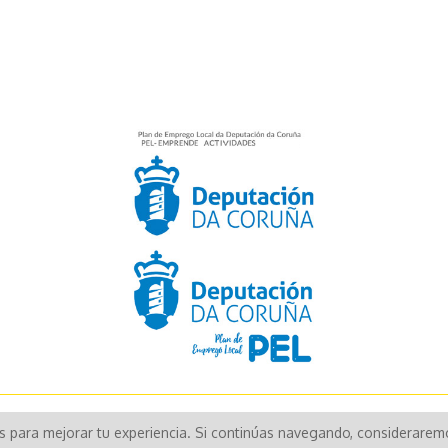
Aún no existen valoraciones para este producto.
os para mejorar tu experiencia. Si continúas navegando, considerare