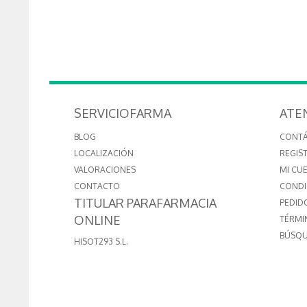
SERVICIOFARMA
ATE
BLOG
CONT
LOCALIZACIÓN
REGIS
VALORACIONES
MI CU
CONTACTO
CONDI
TITULAR PARAFARMACIA
PEDID
ONLINE
TÉRMI
BÚSQU
HISOT293 S.L.