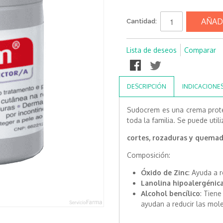
AÑAD
Cantidad:
Lista de deseos
Comparar
DESCRIPCIÓN
INDICACIONE
Sudocrem es una crema protec
toda la familia. Se puede utili
cortes, rozaduras y quemad
Composición:
Óxido de Zinc
: Ayuda a r
Lanolina hipoalergénic
Alcohol bencílico
: Tiene
ayudan a reducir las mole