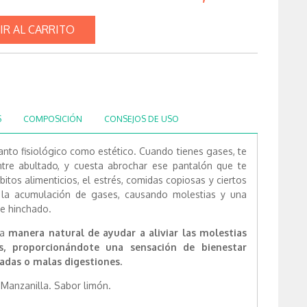
IR AL CARRITO
S
COMPOSICIÓN
CONSEJOS DE USO
nto fisiológico como estético. Cuando tienes gases, te
entre abultado, y cuesta abrochar ese pantalón que te
itos alimenticios, el estrés, comidas copiosas y ciertos
 la acumulación de gases, causando molestias y una
e hinchado.
na
manera natural de ayudar a aliviar las molestias
s, proporcionándote una sensación de bienestar
adas o malas digestiones.
y Manzanilla. Sabor limón.