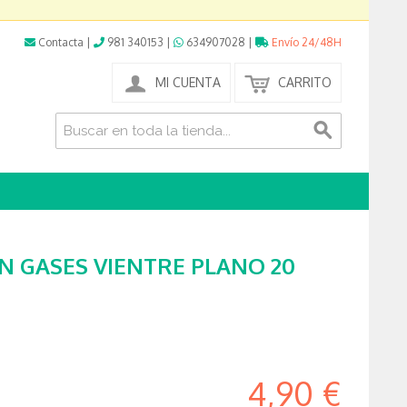
Contacta
|
981 340153
|
634907028
|
Envío 24/48H
MI CUENTA
CARRITO
N GASES VIENTRE PLANO 20
4,90 €