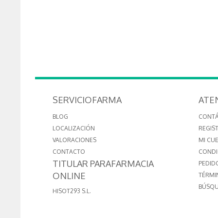
SERVICIOFARMA
ATE
BLOG
CONT
LOCALIZACIÓN
REGIS
VALORACIONES
MI CU
CONTACTO
CONDI
TITULAR PARAFARMACIA
PEDID
ONLINE
TÉRMI
BÚSQU
HISOT293 S.L.