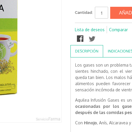
AÑAD
Cantidad:
Lista de deseos
Comparar
DESCRIPCIÓN
INDICACIONE
Los gases son un problema ta
sientes hinchado, con el vi
queda tan bien. Los malos háb
alimentos pueden favorecer
sensación incómoda de vientr
Aquilea Infusión Gases es u
ocasionadas por los gase
después de las comidas pes
Con
Hinojo
, Anís, Alcaravea 