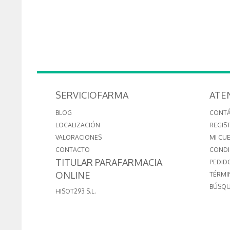
SERVICIOFARMA
ATE
BLOG
CONT
LOCALIZACIÓN
REGIS
VALORACIONES
MI CU
CONTACTO
CONDI
TITULAR PARAFARMACIA
PEDID
ONLINE
TÉRMI
BÚSQU
HISOT293 S.L.