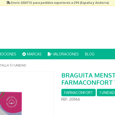
Envío GRATIS para pedidos superiores a 29€ (España y Andorra)
OCIONES
MARCAS
VALORACIONES
BLOG
ALLA S 1 UNIDAD
BRAGUITA MENS
FARMACONFORT T
FARMACONFORT
1 UNIDAD
REF:
201166