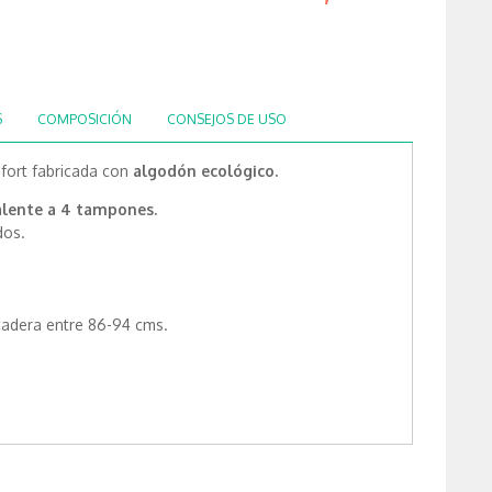
S
COMPOSICIÓN
CONSEJOS DE USO
fort fabricada con
algodón ecológico.
alente a 4 tampones.
dos.
cadera entre 86-94 cms.