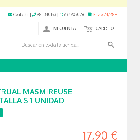
Contacta
|
981 340153
|
634907028
|
Envío 24/48H
MI CUENTA
CARRITO
TRUAL MASMIREUSE
ALLA S 1 UNIDAD
17,90 €